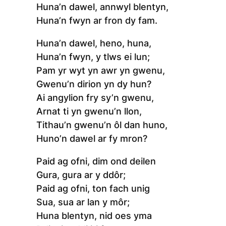
Huna’n dawel, annwyl blentyn,
Huna’n fwyn ar fron dy fam.
Huna’n dawel, heno, huna,
Huna’n fwyn, y tlws ei lun;
Pam yr wyt yn awr yn gwenu,
Gwenu’n dirion yn dy hun?
Ai angylion fry sy’n gwenu,
Arnat ti yn gwenu’n llon,
Tithau’n gwenu’n ôl dan huno,
Huno’n dawel ar fy mron?
Paid ag ofni, dim ond deilen
Gura, gura ar y ddôr;
Paid ag ofni, ton fach unig
Sua, sua ar lan y môr;
Huna blentyn, nid oes yma