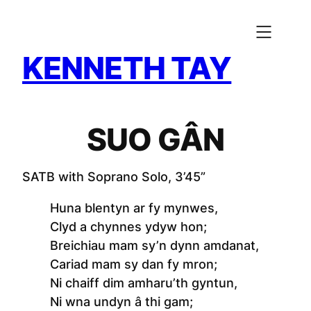
Skip
to
content
KENNETH TAY
SUO GÂN
SATB with Soprano Solo, 3’45”
Huna blentyn ar fy mynwes,
Clyd a chynnes ydyw hon;
Breichiau mam sy’n dynn amdanat,
Cariad mam sy dan fy mron;
Ni chaiff dim amharu’th gyntun,
Ni wna undyn â thi gam;